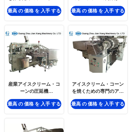
マチックのアイスクリー
械、砂糖の円錐形の生産
最高 の 価格 を 入手 する
最高 の 価格 を 入手 する
ム・コーンの圧延機
ライン分野の取付け
産業アイスクリーム・コ
アイスクリーム・コーン
ーンの圧延機
を焼くための専門のアイ
L3.2xW2.7xH2.1M 1つの
スクリーム・コーンの圧
最高 の 価格 を 入手 する
最高 の 価格 を 入手 する
年の保証
延機