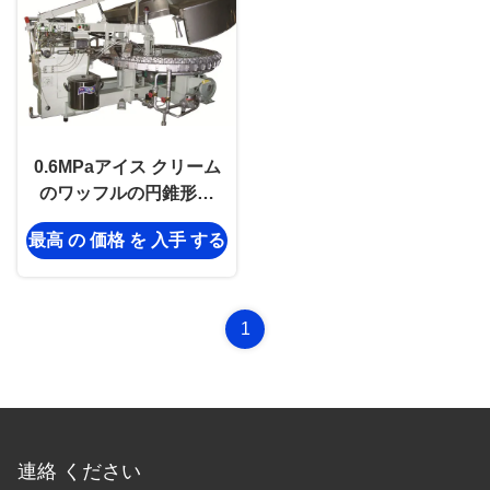
0.6MPaアイス クリーム
のワッフルの円錐形機
械、取付けの守備につか
最高 の 価格 を 入手 する
せます機械にウエファー
の円錐形
1
連絡 ください