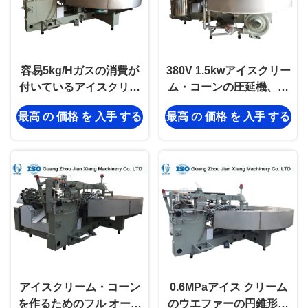
容易5kg/Hガスの消費が
380V 1.5kwアイスクリー
付いているアイスクリー
ム・コーンの圧延機、機
ム・コーンの圧延機を作
械を作る円錐形のビスケ
最高 の 価格 を 入手 する
最高 の 価格 を 入手 する
動させて下さい
ット
アイスクリーム・コーン
0.6MPaアイス クリーム
を作るためのフル オート
のウエファーの円錐形機