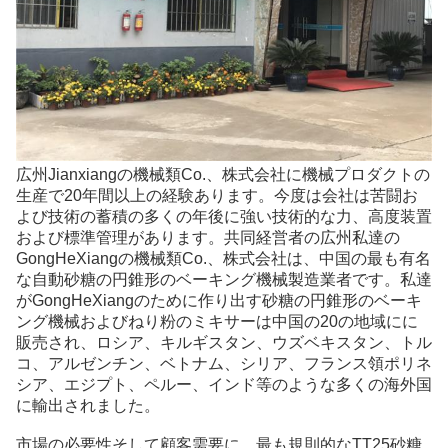
広州Jianxiangの機械類Co.、株式会社に機械プロダクトの
生産で20年間以上の経験あります。今度は会社は苦闘お
よび技術の蓄積の多くの年後に強い技術的な力、高度装置
および標準管理があります。共同経営者の広州私達の
GongHeXiangの機械類Co.、株式会社は、中国の最も有名
な自動砂糖の円錐形のベーキング機械製造業者です。私達
がGongHeXiangのために作り出す砂糖の円錐形のベーキ
ング機械およびねり粉のミキサーは中国の20の地域にに
販売され、ロシア、キルギスタン、ウズベキスタン、トル
コ、アルゼンチン、ベトナム、シリア、フランス領ポリネ
シア、エジプト、ペルー、インド等のような多くの海外国
に輸出されました。
市場の必要性そして顧客需要に、最も規則的なTT25砂糖