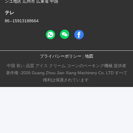
ンユ地区 広州市 広東省 中国
テレ
86--15913188664
プライバシーポリシー
|
地図
中国 良い 品質 アイス クリーム コーンのベーキング機械 提供者
著作権 -2026 Guang Zhou Jian Xiang Machinery Co. LTD すべて
権利は保護されています.