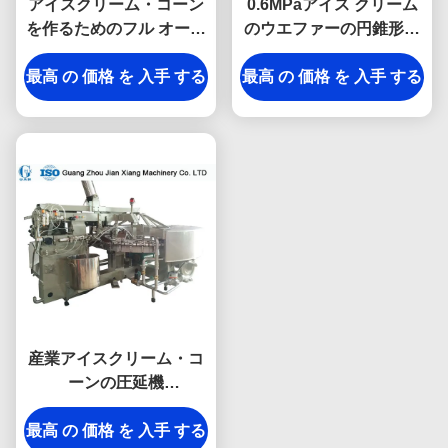
アイスクリーム・コーン
0.6MPaアイス クリーム
を作るためのフル オート
のウエファーの円錐形機
マチックのアイスクリー
械、砂糖の円錐形の生産
最高 の 価格 を 入手 する
ム・コーンの圧延機
最高 の 価格 を 入手 する
ライン分野の取付け
産業アイスクリーム・コ
ーンの圧延機
L3.2xW2.7xH2.1M 1つの
最高 の 価格 を 入手 する
年の保証