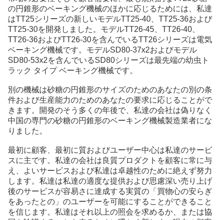
の円錐形のベーキング機械のほかに応じるためには、私達
はTT25シリーズの新しいモデルTT25-40、TT25-36および
TT25-30を開発しました。モデルTT26-45、TT26-40、
TT26-36およびTT26-30を含んでいるTT26シリーズは電気
ベーキング機械です。モデルSD80-37x2およびモデル
SD80-53x2を含んでいるSD80シリーズは最先端の幼虫ト
ラック タイプ ベーキング機械です。
別の機械は砂糖の円錐形のサイズのためのあなたの別の条
件および生産能力のためのあなたの要求に応じることがで
きます。開発のそう多くの年後で、私達の会社は偽りなく
中国の専門の砂糖の円錐形のベーキング機械製造業者にな
りました。
最初に顧客、最初に質およびユーザー中心は私達のサービ
スに主です。私達の会社は良質プロダクトを顧客に常に与
え、よいサービスおよび私達は卓越性のために絶えず努力
します。私達は私達の適度な提供および思慮深い売り上げ
後のサービスが容易さに達成する実質の「買物心の安らぎ
をあったとの」のユーザーを可能にすることができること
を信じます。私達はそれ以上の照会を求めるか、または協