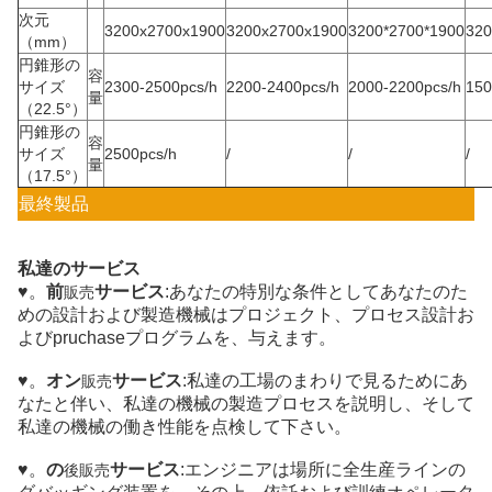
次元
3200x2700x1900
3200x2700x1900
3200*2700*1900
320
（mm）
円錐形の
容
サイズ
2300-2500pcs/h
2200-2400pcs/h
2000-2200pcs/h
150
量
（22.5°）
円錐形の
容
サイズ
2500pcs/h
/
/
/
量
（17.5°）
最終製品
私達のサービス
♥。
前
サービス
:あなたの特別な条件としてあなたのた
販売
めの設計および製造機械はプロジェクト、プロセス設計お
よびpruchaseプログラムを、与えます。
♥。
オン
サービス
:私達の工場のまわりで見るためにあ
販売
なたと伴い、私達の機械の製造プロセスを説明し、そして
私達の機械の働き性能を点検して下さい。
♥。
の
サービス
:エンジニアは場所に全生産ラインの
後販売