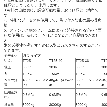
2.暖房温度は自動的にサーモスタットを、温度調整です正
確調節しましたり、使用します。
3.材料の自動供給、調節可能な量、および調節は簡単で
す。
4。特別なプロセスを使用して、焦げ付き防止の層の暖房
版
5。ステンレス鋼のフレームによって溶接される管の全面
的な使用は、決して、きれいになること容易錆つきませ
ん。
別の必要性を満たすために6.型はカスタマイズすることが
できます。
モデルい
ガス タイプ
いえ。
TT25
TT25-40
TT25-36
TT2
電圧
380V
380V
380V
38
力
1.5Kw
1.5Kw
1.5Kw
1.5
ガスの消
4Kg/h （4.2mの³
4Kg/h （4.2mの³
5Kg/h （5.5mの³
5K
費
/h）
/h）
/h）
/h
圧縮空気
0.6MPa
0.6MPa
0.6MPa
0.
圧力
総重量
3000Kg
3000Kg
3000Kg
30