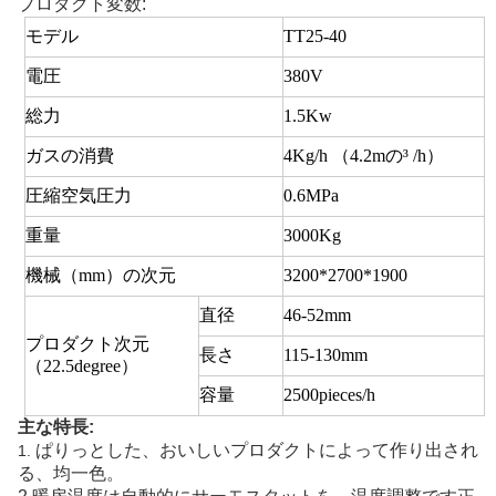
プロダクト変数:
モデル
TT25-40
電圧
380V
総力
1.5Kw
ガスの消費
4Kg/h （4.2mの³ /h）
圧縮空気圧力
0.6MPa
重量
3000Kg
機械（mm）の次元
3200*2700*1900
直径
46-52mm
プロダクト次元
長さ
115-130mm
（22.5degree）
容量
2500pieces/h
主な特長:
ぱりっとした、おいしいプロダクトによって作り出され
1.
る、均一色。