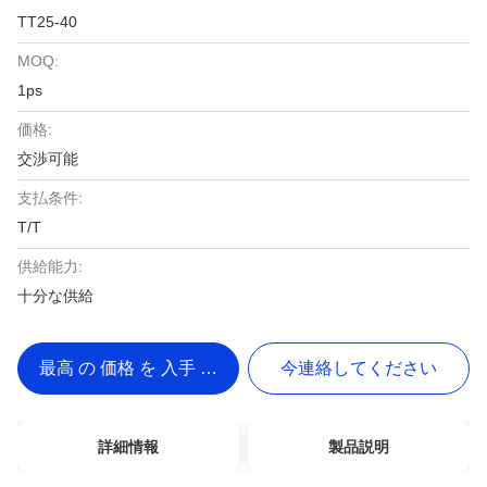
TT25-40
MOQ:
1ps
価格:
交渉可能
支払条件:
T/T
供給能力:
十分な供給
最高 の 価格 を 入手 する
今連絡してください
詳細情報
製品説明