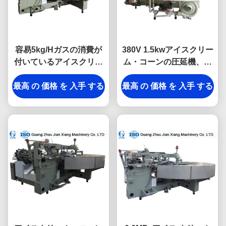
容易5kg/Hガスの消費が
380V 1.5kwアイスクリー
付いているアイスクリー
ム・コーンの圧延機、機
ム・コーンの圧延機を作
械を作る円錐形のビスケ
最高 の 価格 を 入手 する
動させて下さい
最高 の 価格 を 入手 する
ット