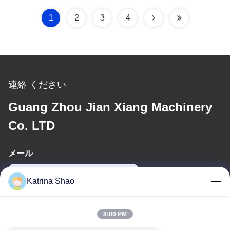
1
2
3
4
連絡 ください
Guang Zhou Jian Xiang Machinery
Co. LTD
メール
katrina@jxmachineryco.com
Katrina Shao
住所
8:00 PM