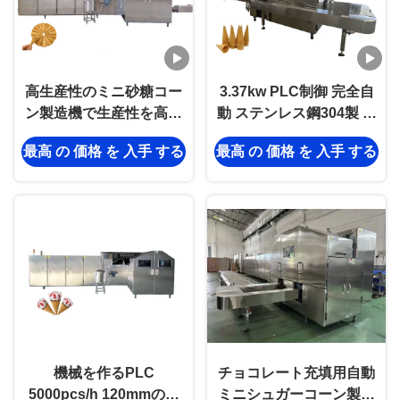
高生産性のミニ砂糖コー
3.37kw PLC制御 完全自
ン製造機で生産性を高め
動 ステンレス鋼304製 砂
る
糖コーン製造機
最高 の 価格 を 入手 する
最高 の 価格 を 入手 する
機械を作るPLC
チョコレート充填用自動
5000pcs/h 120mmのワ
ミニシュガーコーン製造