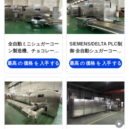
全自動ミニシュガーコー
SIEMENS/DELTA PLC制
ン製造機、チョコレート
御 全自動シュガーコーン
充填用、チョコレート
マシンライン、304ステ
最高 の 価格 を 入手 する
最高 の 価格 を 入手 する
+ビスケットスナック充
ンレス鋼構造 – 衛生性と
填、1時間あたり10000個
耐久性の両立