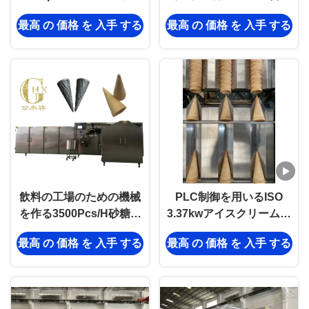
ッフルの砂糖の円錐形
機 - 食品工場向け
最高 の 価格 を 入手 する
最高 の 価格 を 入手 する
飲料の工場のための機械
PLC制御を用いるISO
を作る3500Pcs/H砂糖の
3.37kwアイスクリーム・
円錐形
コーン メーカー機械
最高 の 価格 を 入手 する
最高 の 価格 を 入手 する