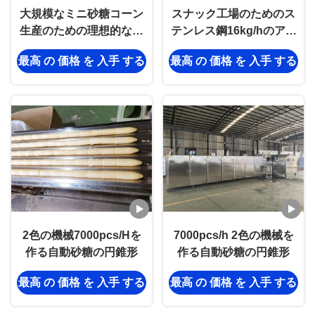
大規模なミニ砂糖コーン
スナック工場のためのス
生産のための理想的な商
テンレス鋼16kg/hのアイ
用ソリューション, PLC
ス クリーム コーンの生産
最高 の 価格 を 入手 する
最高 の 価格 を 入手 する
東制御,1時間あたり
ライン
11000pcs出力
2色の機械7000pcs/Hを
7000pcs/h 2色の機械を
作る自動砂糖の円錐形
作る自動砂糖の円錐形
最高 の 価格 を 入手 する
最高 の 価格 を 入手 する