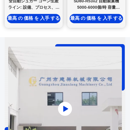
全自動シュガー コーン生産
SD80-R53x2 自動製菓機
ライン: 設備、プロセス、生
5000-6000個/時 容量
産能力に関する完全ガイド
SIEMENS / DELTA PLC制御
最高 の 価格 を 入手 する
最高 の 価格 を 入手 する