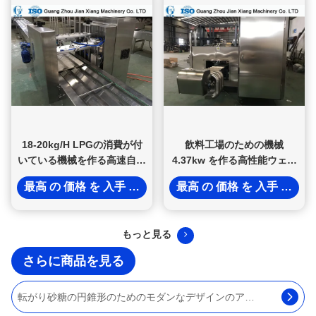
18-20kg/H LPGの消費が付
飲料工場のための機械
いている機械を作る高速自動
4.37kw を作る高性能ウェー
卵ロール
ハ コーン
最高 の 価格 を 入手 する
最高 の 価格 を 入手 する
もっと見る
さらに商品を見る
産業アイス クリームのワッフル メーカー機械は/アイスクリーム・コーン機械を磨きました