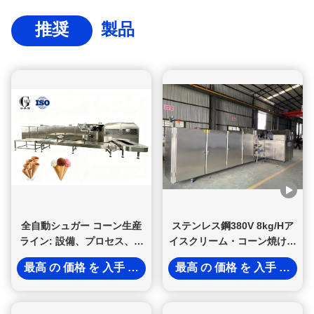
推奨
製品
全自動シュガー コーン生産
ステンレス鋼380V 8kg/Hア
ライン: 設備、プロセス、生
イスクリーム・コーン焼ける
産能力に関する完全ガイド
機械
最高 の 価格 を 入手 する
最高 の 価格 を 入手 する