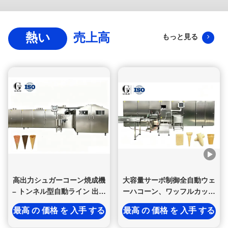
熱い
売上高
もっと見る
高出力シュガーコーン焼成機
大容量サーボ制御全自動ウェ
– トンネル型自動ライン 出力
ーハコーン、ワッフルカップ
5000-5800個/時
製造機、最大 7000 個/H
最高 の 価格 を 入手 する
最高 の 価格 を 入手 する