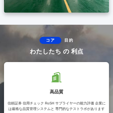
コア
目的
わたしたち の 利点
高品質
信頼証券 信用チェック RoSH サプライヤーの能力評価 企業に
は厳格な品質管理システムと 専門的なテストラボがあります