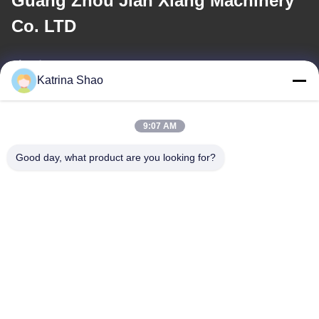
Guang Zhou Jian Xiang Machinery
Co. LTD
メール
Katrina Shao
katrina@jxmachineryco.com
9:07 AM
住所
Good day, what product are you looking for?
アドレス
102号 建物3号 シアオトウエイ通り サンシャン村 シャワン通り パ
ンユ地区 広州市 広東省 中国
テレ
86--15913188664