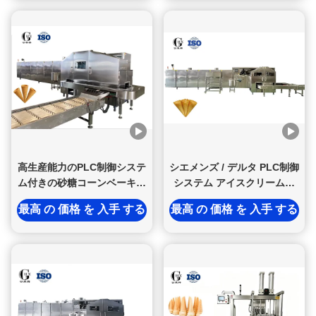
高生産能力のPLC制御システ
シエメンズ / デルタ PLC制御
ム付きの砂糖コーンベーキン
システム アイスクリームコ
グマシン 10000pcs/h
ーンベーキングマシン 生産
最高 の 価格 を 入手 する
最高 の 価格 を 入手 する
効率を向上させる