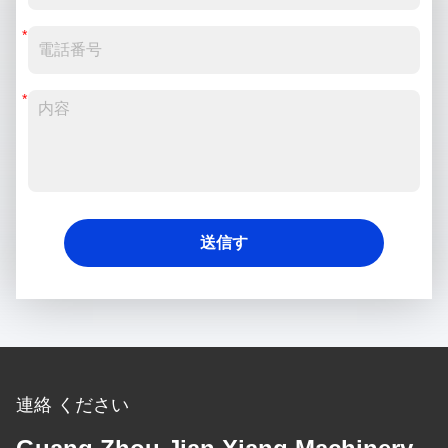
送信す
る
連絡 ください