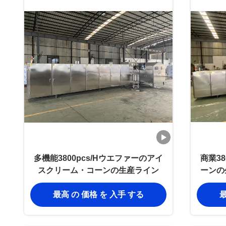
多機能3800pcs/Hウエファーのアイ
商業3
スクリーム・コーンの生産ライン
ーンの
最高 の 価格 を 入手 する
最