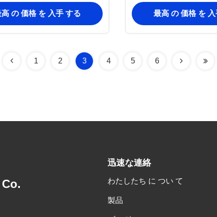
生産ライン
造工場
高 の 価格 を 入手 する
最高 の 価格 を 
1
2
3
4
5
6
迅速な連絡
わたしたち に つい て
 Co.
製品