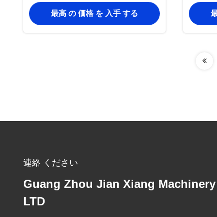
プ
最高 の 価格 を 入手 する
最
連絡 ください
Guang Zhou Jian Xiang Machinery
LTD