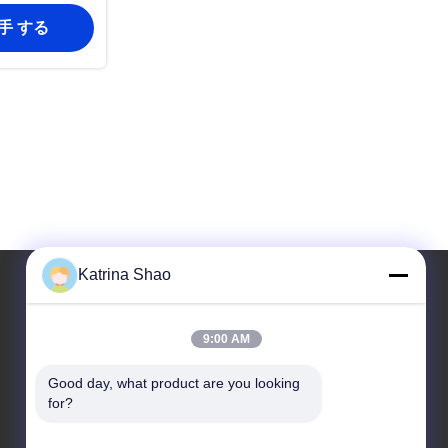
入手 する
Katrina Shao
住所
9:00 AM
アドレス
Good day, what product are you looking 
102号 建物3号 シアオトウエイ通り サンシャン村 シ
for?
ャワン通り パンユ地区 広州市 広東省 中国