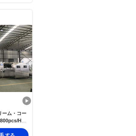
リーム・コー
0pcs/H容
入手 する