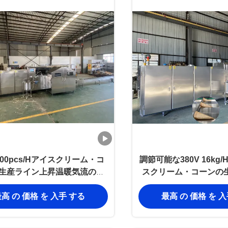
800pcs/Hアイスクリーム・コ
調節可能な380V 16kg/
生産ライン上昇温暖気流の処
スクリーム・コーンの
理
度
高 の 価格 を 入手 する
最高 の 価格 を 