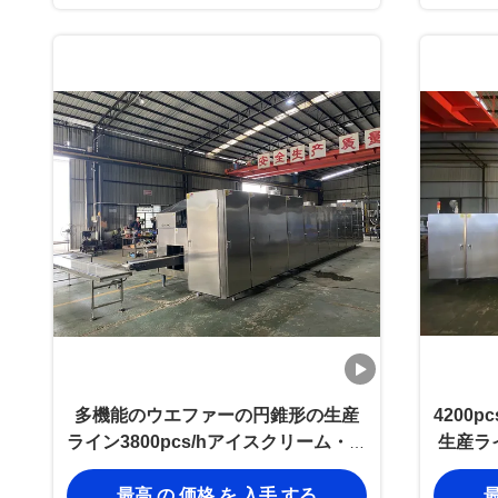
多機能のウエファーの円錐形の生産
4200
ライン3800pcs/hアイスクリーム・コ
生産ラ
ーンの焼ける機械
最高 の 価格 を 入手 する
最