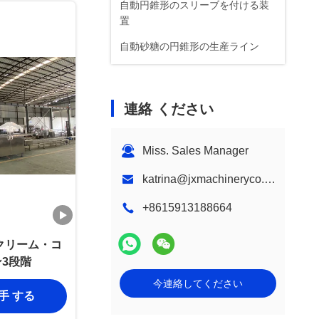
自動円錐形のスリーブを付ける装
置
自動砂糖の円錐形の生産ライン
連絡 ください
Miss. Sales Manager
katrina@jxmachineryco.com
+8615913188664
スクリーム・コ
3段階
今連絡してください
入手 する