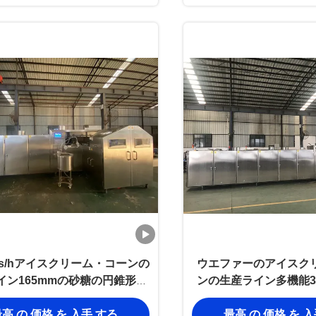
pcs/hアイスクリーム・コーンの
ウエファーのアイスク
イン165mmの砂糖の円錐形の
ンの生産ライン多機能380
製造業機械
量
高 の 価格 を 入手 する
最高 の 価格 を 