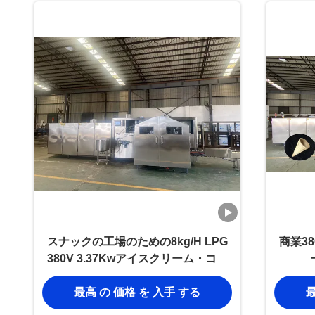
スナックの工場のための8kg/H LPG
商業3
380V 3.37Kwアイスクリーム・コー
ンの焼ける機械
最高 の 価格 を 入手 する
最