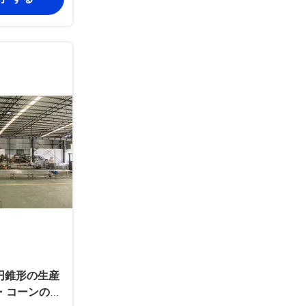
円錐形の生産
・コーンの製