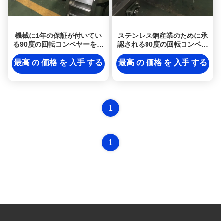
機械に1年の保証が付いてい
ステンレス鋼産業のために承
る90度の回転コンベヤーをし
認される90度の回転コンベヤ
ているアイスクリーム・コー
ーISO
ン
最高 の 価格 を 入手 する
最高 の 価格 を 入手 する
1
1