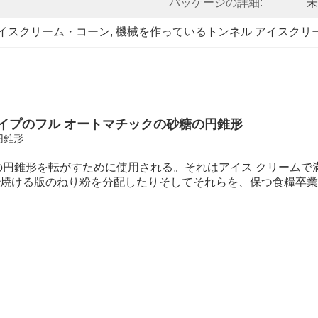
パッケージの詳細:
未
アイスクリーム・コーン
, 
機械を作っているトンネル アイスクリ
 タイプのフル オートマチックの砂糖の円錐形
円錐形
の円錐形を転がすために使用される。それはアイス クリームで
焼ける版のねり粉を分配したりそしてそれらを、保つ食糧卒業