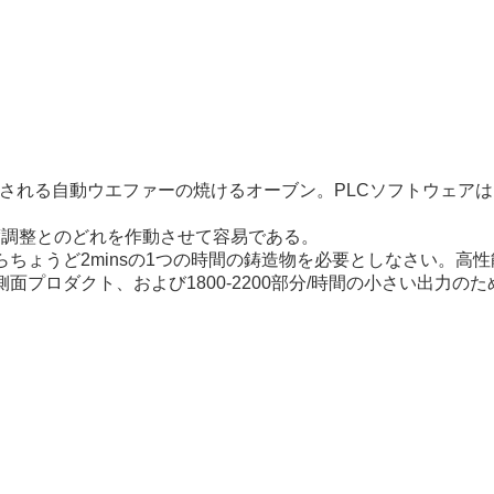
ラムされる自動ウエファーの焼けるオーブン。PLCソフトウェア
度調整とのどれを作動させて容易である。
からちょうど2minsの1つの時間の鋳造物を必要としなさい。高
側面プロダクト、および1800-2200部分/時間の小さい出力の