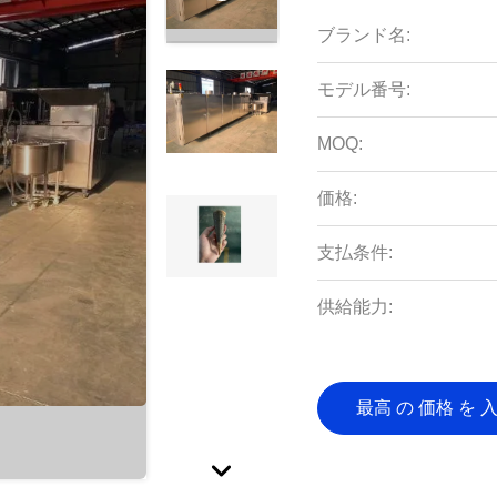
ブランド名:
モデル番号:
MOQ:
価格:
支払条件:
供給能力:
最高 の 価格 を 