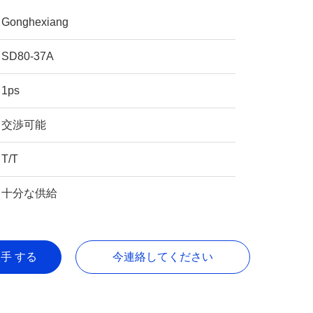
Gonghexiang
SD80-37A
1ps
交渉可能
T/T
十分な供給
入手 する
今連絡してください