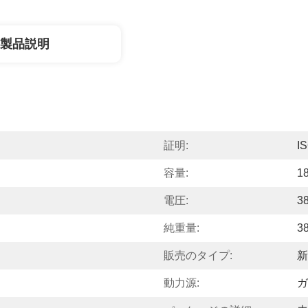
製品説明
証明:
I
容量:
1
電圧:
3
純重量:
3
販売のタイプ:
新
動力源:
ガ