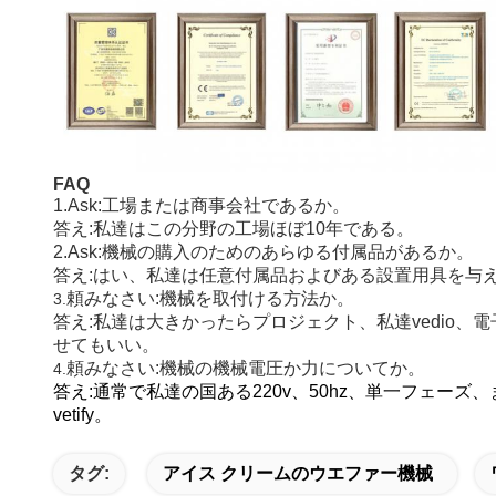
FAQ
1.Ask:工場または商事会社であるか。
答え:私達はこの分野の工場ほぼ10年である。
2.Ask:機械の購入のためのあらゆる付属品があるか。
答え:はい、私達は任意付属品およびある設置用具を与
頼みなさい:機械を取付ける方法か。
3.
答え:私達は大きかったらプロジェクト、私達vedio、
せてもいい。
頼みなさい:機械の機械電圧か力についてか。
4.
答え:通常で私達の国ある220v、50hz、単一フェーズ、ま
vetify。
タグ:
アイス クリームのウエファー機械