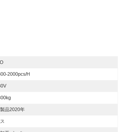
SO
800-2000pcs/h
80V
800kg
製品2020年
ス