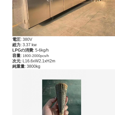
電圧
: 380V
総力
: 3.37 kw
LPGの消費
: 5-6kg/h
容量
:
1800-2000pcs/h
次元
: L16.6xW2.1xH2m
純重量
: 3800kg