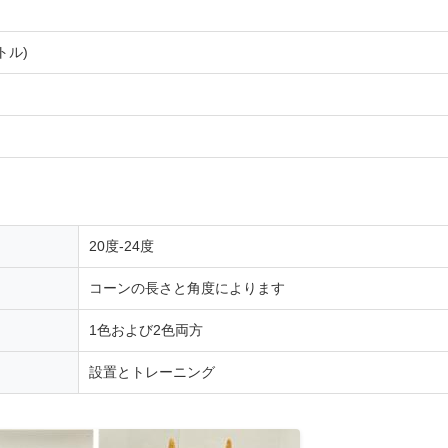
ートル)
20度-24度
コーンの長さと角度によります
1色および2色両方
設置とトレーニング