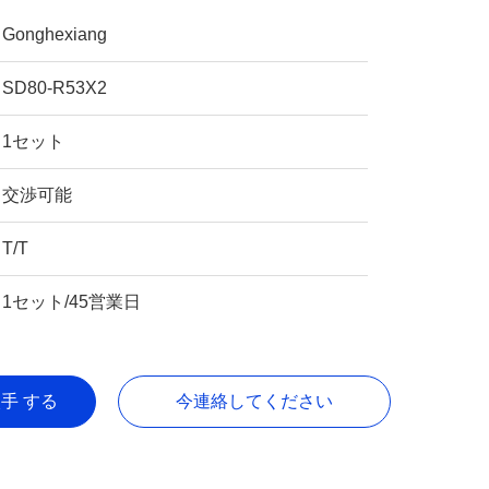
Gonghexiang
SD80-R53X2
1セット
交渉可能
T/T
1セット/45営業日
入手 する
今連絡してください