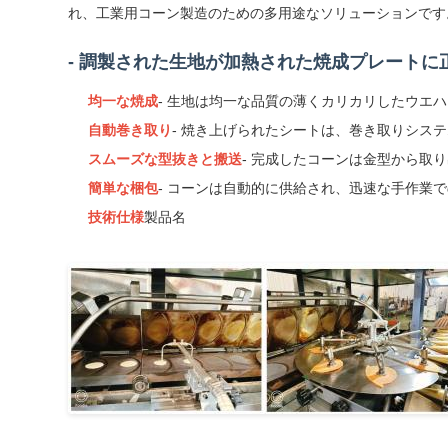
れ、工業用コーン製造のための多用途なソリューションです
- 調製された生地が加熱された焼成プレートに
均一な焼成
- 生地は均一な品質の薄くカリカリしたウエ
自動巻き取り
- 焼き上げられたシートは、巻き取りシス
スムーズな型抜きと搬送
- 完成したコーンは金型から取
簡単な梱包
- コーンは自動的に供給され、迅速な手作業
技術仕様
製品名