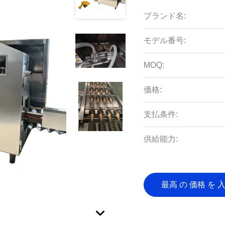
ブランド名:
モデル番号:
MOQ:
価格:
支払条件:
供給能力:
最高 の 価格 を 