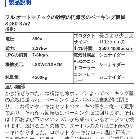
製品説明
フル オートマチックの砂糖の円錐形のベーキング機械
SD80-37x2
指定:
長さより少しよ
プロダクト
電圧:
380v
り135mmの
サイズ:
総力:
3.37kw
出力/時間:
3500-4000pcs/h
LPGの消費:
7-8kg/h
電気付属品
シュナイダー
PLCのコン
機械次元:
L8XW2.1XH2M
シュナイダー
トローラー:
コントロー
純重量:
4500kg
シュナイダー
ラー:
速い細部
かき混ぜられたこね粉は削除ポンプによってベーキング版
の底板に送られ、ベーキング版のパネルは自動的に閉ま
り、こね粉のケーキはセットのケーキの厚さに従って定形
であり、それから回転版はベーキング版に回ります。それ
は上部および下の火のノズルから成っているオーブンで焼
けます。焼けることの後で、ヌードルののりはこね粉のケ
ーキになりました。ロボット ケーキはロール型に正確に
こね粉のケーキに与え、完成品に転がします。完成品は渡