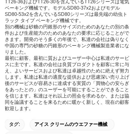
TT26-36およびTT26-30を含んでいるTT26シリーズは電気
ベーキング機械です。モデルSD80-37x2およびモデル
SD80-53x2を含んでいるSD80シリーズは最先端の幼虫ト
ラック タイプ ベーキング機械です。
別の機械は砂糖の円錐形のサイズのためのあなたの別の条
件および生産能力のためのあなたの要求に応じることがで
きます。開発のそう多くの年後で、私達の会社は偽りなく
中国の専門の砂糖の円錐形のベーキング機械製造業者にな
りました。
最初に顧客、最初に質およびユーザー中心は私達のサービ
スに主です。私達の会社は良質プロダクトを顧客に常に与
え、よいサービスおよび私達は卓越性のために絶えず努力
します。私達は私達の適度な提供および思慮深い売り上げ
後のサービスが容易さに達成する実質の「買物心の安らぎ
をあったとの」のユーザーを可能にすることができること
を信じます。私達はそれ以上の照会を求めるか、または協
同を論議することを来るために暖かく新しく、現在の顧客
歓迎します。
タグ:
アイス クリームのウエファー機械