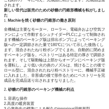
されます。
新しい世代は販売のための砂糖の円錐形機械を転がしまし
た
Machieを焼く砂糖の円錐形の働き原則
1.
全機械は主要なモーター、ローラー、電磁弁および空気フ
ァンによって作動するシュナイダーPLCによって制御され
ます機械のベーキング版は排出ポンプによってベーキング
版への一定調節された量で180℃について示した後熱くし
ます、混合されたねり粉ポンプでくまれ、自動的に閉めま
すベーキング版を。ペストリーはある特定の厚さで調節さ
れます、そして駆動輪は上部からオーブンにベーキング版
を運転し、より低い火の炎のノズルは、焼けることの後で
ロール型に、混合されたねり粉ペストリーに、機械手正確
に入れました、非形成の後で形作るためにペストリーを完
成品を完成品送り出されますなりました。
2.
砂糖の円錐形のベーキング機械の利点
1. 容易な操作
2.高度の暖房装置
3.公衆衛生の標準による耐久のinnoxious円錐形型