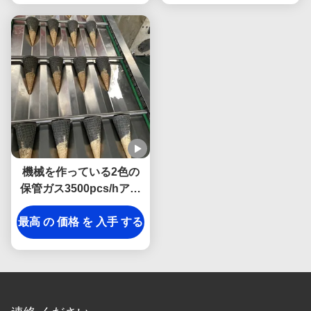
機械を作っている2色の
保管ガス3500pcs/hアイ
スクリーム・コーン
最高 の 価格 を 入手 する