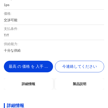
1ps
価格:
交渉可能
支払条件:
T/T
供給能力:
十分な供給
最高 の 価格 を 入手 する
今連絡してください
詳細情報
製品説明
詳細情報