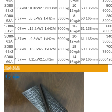
45A
8kg/h
2500p
SD80-
10-
500
3.37kw
L10.3xW2.1xH1.8m
5800kg
53
135mm
53x2
12kg/h
6000p
SD80-
8-
280
3.37kw
L8.5xW2.1xH2m
5300kg
53
165mm
53A
10kg/h
3200p
SD80-
16-
600
4.07kw
L12.2xW2.1xH2M
7000kg
61
135mm
61x2
18kg/h
7000p
SD80-
10-
340
4.37kw
L9.8xW2.1xH2m
6000kg
61
165mm
61A
12kg/h
3800p
SD80-
18-
700
4.37kw
L13.5xW2.1xH2M
7800kg
69
135mm
69x2
20kg/h
7500p
SD80-
14-
4.37kw
L11xW2.1xH2m
6800kg
69
165mm
3800420
69A
16kg/h
最終製品