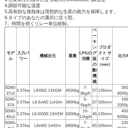
4.調節可能な温度
5.高有効な発熱体は理想的な生産の能力を保障します。
6.タイプのあなたの選択に従う型。
7。時間を焼くリレー単位統制。
ベ
ー
キ
ン
プロダ
モデ
入力パ
LPGの
グ
クト サ
機械次元
重量
出力
ル
ワー
消費
版
イズ
の
（mm）
量/
機
械
SD80-
7-
350
3.37kw
L8XW2.1XH2M
4500kg
37
135mm
37x2
8kg/h
4000p
SD80-
5-
180
3.37kw
L6.6xW2.1xH2m
3800kg
37
165mm
37A
6kg/h
2000p
SD80-
10-
450
3.37kw
L8.6XW2.1XH2M
5000kg
45
135mm
45x2
12kg/h
5000p
SD80-
7-
220
3.37kw
L8xW2.1xH2m
4800kg
45
165mm