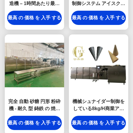
造機 – 1時間あたり最大
制御システム アイスクリ
11,000個のミニコーン
ームコーンベーキングマ
最高 の 価格 を 入手 する
シン 生産効率を向上させ
最高 の 価格 を 入手 する
る
完全 自動 砂糖 円形 粉砕
機械シュナイダー制御を
機 - 耐久 型 鋳鉄 の 焼き
している8kg/H商業アイ
皿 を 用い て エネルギー
スクリーム・コーン
最高 の 価格 を 入手 する
を 節約 する 設計
最高 の 価格 を 入手 する