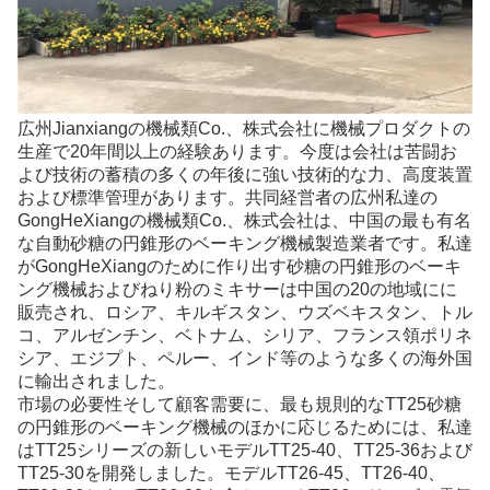
広州Jianxiangの機械類Co.、株式会社に機械プロダクトの
生産で20年間以上の経験あります。今度は会社は苦闘お
よび技術の蓄積の多くの年後に強い技術的な力、高度装置
および標準管理があります。共同経営者の広州私達の
GongHeXiangの機械類Co.、株式会社は、中国の最も有名
な自動砂糖の円錐形のベーキング機械製造業者です。私達
がGongHeXiangのために作り出す砂糖の円錐形のベーキ
ング機械およびねり粉のミキサーは中国の20の地域にに
販売され、ロシア、キルギスタン、ウズベキスタン、トル
コ、アルゼンチン、ベトナム、シリア、フランス領ポリネ
シア、エジプト、ペルー、インド等のような多くの海外国
に輸出されました。
市場の必要性そして顧客需要に、最も規則的なTT25砂糖
の円錐形のベーキング機械のほかに応じるためには、私達
はTT25シリーズの新しいモデルTT25-40、TT25-36および
TT25-30を開発しました。モデルTT26-45、TT26-40、