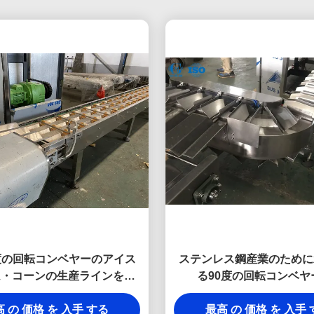
度の回転コンベヤーのアイス
ステンレス鋼産業のために
ム・コーンの生産ラインを汚
る90度の回転コンベヤー
しなさい
 の 価格 を 入手 する
最高 の 価格 を 入手