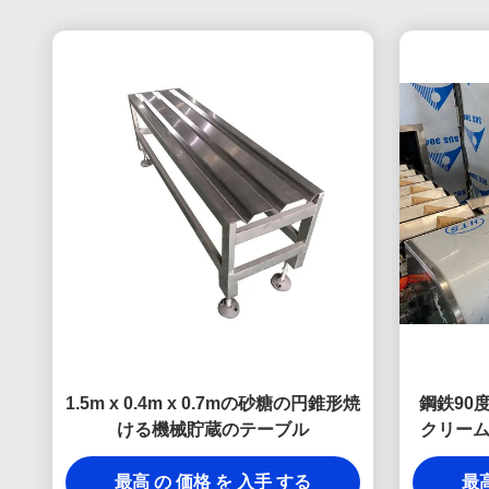
1.5m x 0.4m x 0.7mの砂糖の円錐形焼
鋼鉄90
ける機械貯蔵のテーブル
クリー
最高 の 価格 を 入手 する
最高