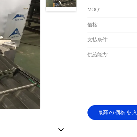
MOQ:
価格:
支払条件:
供給能力:
最高 の 価格 を 