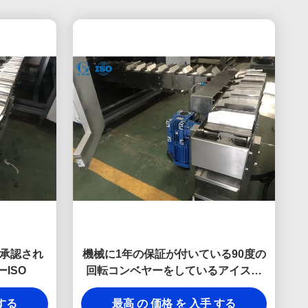
承認され
機械に1年の保証が付いている90度の
ISO
回転コンベヤーをしているアイスク
リーム・コーン
 する
最高 の 価格 を 入手 する