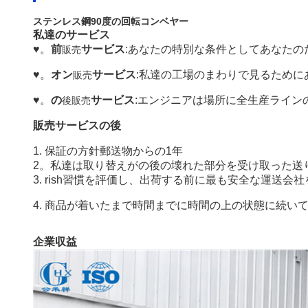
ステンレス鋼90度の回転コンベヤー
私達のサービス
♥。
前
サービス
:あなたの特別な条件としてあなたの
販売
♥。
オン
サービス
:私達の工場のまわりで見るため
販売
♥。
の
サービス
:エンジニアは場所に全生産ライ
後販売
販売サービスの後
1. 保証の方針郵送物からの1年
2。私達は取り替えがの後の壊れた部分を受け取った送
3. rish習慣を評価し、出荷する前に最も安全な運送会
4. 商品が着いたまで時間までに時間の上の状態に続い
企業収益