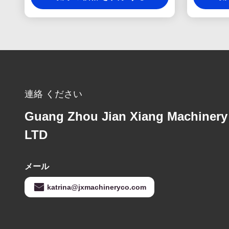
連絡 ください
Guang Zhou Jian Xiang Machinery
LTD
メール
katrina@jxmachineryco.com