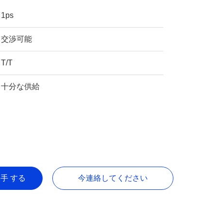
1ps
交渉可能
T/T
十分な供給
入手 する
今連絡してください