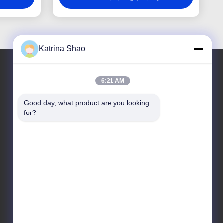
Katrina Shao
6:21 AM
住所
Good day, what product are you looking 
アドレス
for?
102号 建物3号 シアオトウエイ通り サンシャン村 シ
ャワン通り パンユ地区 広州市 広東省 中国
テレ
86--15913188664