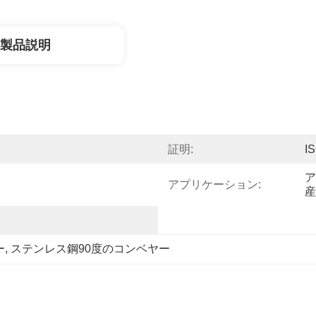
製品説明
証明:
I
ア
アプリケーション:
産
ー
, 
ステンレス鋼90度のコンベヤー