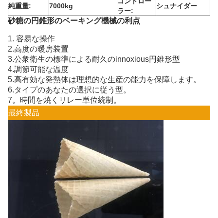
コントロー
純重量:
7000kg
シュナイダー
ラー:
砂糖の円錐形のベーキング機械の利点
1. 容易な操作
2.高度の暖房装置
3.公衆衛生の標準による耐久のinnoxious円錐形型
4.調節可能な温度
5.高有効な発熱体は理想的な生産の能力を保障します。
6.タイプのあなたの選択に従う型。
7。時間を焼くリレー単位統制。
最終製品