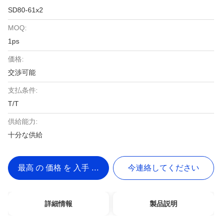
SD80-61x2
MOQ:
1ps
価格:
交渉可能
支払条件:
T/T
供給能力:
十分な供給
最高 の 価格 を 入手 する
今連絡してください
詳細情報
製品説明