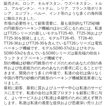
販売され、ロシア、キルギスタン、ウズベキスタン、トル
コ、アルゼンチン、ベトナム、シリア、フランス領ポリネ
シア、エジプト、ペルー、インド等のような多くの海外国
に輸出されました。
市場の必要性そして顧客需要に、最も規則的なTT25砂糖
の円錐形のベーキング機械のほかに応じるためには、私達
はTT25シリーズの新しいモデルTT25-40、TT25-36および
TT25-30を開発しました。モデルTT26-45、TT26-40、
TT26-36およびTT26-30を含んでいるTT26シリーズは電気
ベーキング機械です。モデルSD80-37x2およびモデル
SD80-53x2を含んでいるSD80シリーズは最先端の幼虫ト
ラック タイプ ベーキング機械です。
別の機械は砂糖の円錐形のサイズのためのあなたの別の条
件および生産能力のためのあなたの要求に応じることがで
きます。開発のそう多くの年後で、私達の会社は偽りなく
中国の専門の砂糖の円錐形のベーキング機械製造業者にな
りました。
最初に顧客、最初に質およびユーザー中心は私達のサービ
スに主です。私達の会社は良質プロダクトを顧客に常に与
え、よいサービスおよび私達は卓越性のために絶えず努力
します。私達は私達の適度な提供および思慮深い売り上げ