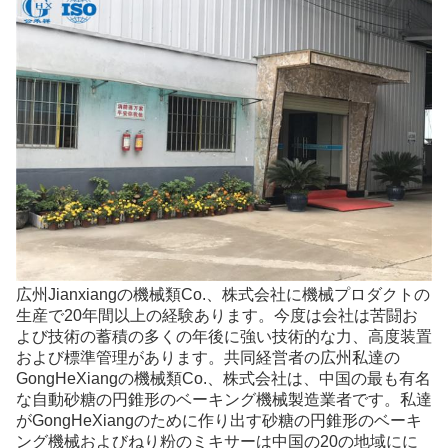
広州Jianxiangの機械類Co.、株式会社に機械プロダクトの
生産で20年間以上の経験あります。今度は会社は苦闘お
よび技術の蓄積の多くの年後に強い技術的な力、高度装置
および標準管理があります。共同経営者の広州私達の
GongHeXiangの機械類Co.、株式会社は、中国の最も有名
な自動砂糖の円錐形のベーキング機械製造業者です。私達
がGongHeXiangのために作り出す砂糖の円錐形のベーキ
ング機械およびねり粉のミキサーは中国の20の地域にに