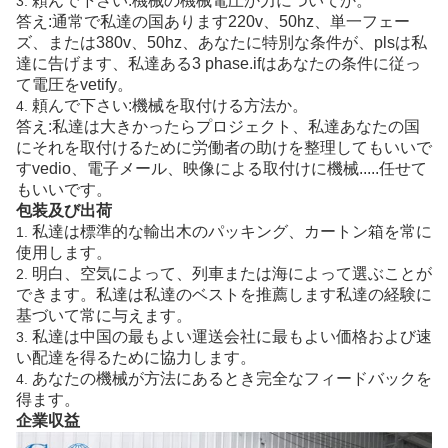
頼んで下さい:機械の機械電圧か力についてか。
3.
答え:通常で私達の国あります220v、50hz、単一フェー
ズ、または380v、50hz、あなたに特別な条件が、plsは私
達に告げます、私達ある3 phase.ifはあなたの条件に従っ
て電圧をvetify。
頼んで下さい:機械を取付ける方法か。
4.
答え:私達は大きかったらプロジェクト、私達あなたの国
にそれを取付けるために労働者の助けを整理してもいいで
すvedio、電子メール、映像による取付けに機械.....任せて
もいいです。
包装及び出荷
私達は標準的な輸出木のパッキング、カートン箱を常に
1.
使用します。
明白、空気によって、列車または海によって選ぶことが
2.
できます。私達は私達のベストを推薦します私達の経験に
基づいて常に与えます。
私達は中国の最もよい運送会社に最もよい価格および速
3.
い配達を得るために協力します。
あなたの機械が方法にあるとき完全なフィードバックを
4.
得ます。
企業収益