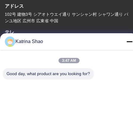
アドレス
102号 建物3号 シアオトウエイ通り サンシャン村 シャワン通り パ
ンユ地区 広州市 広東省 中国
テレ
86--15913188664
Katrina Shao
3:47 AM
Good day, what product are you looking for?
プライバシーポリシー
|
地図
中国 良い 品質 アイス クリーム コーンのベーキング機械 提供者
著作権 -2026 Guang Zhou Jian Xiang Machinery Co. LTD すべて
権利は保護されています.