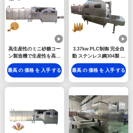
高生産性のミニ砂糖コー
3.37kw PLC制御 完全自
ン製造機で生産性を高め
動 ステンレス鋼304製 砂
る
糖コーン製造機
最高 の 価格 を 入手 する
最高 の 価格 を 入手 する