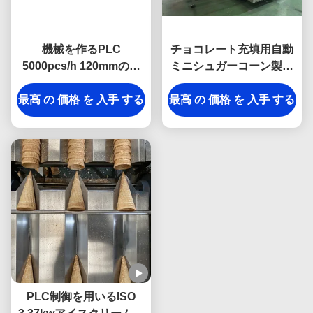
機械を作るPLC
チョコレート充填用自動
5000pcs/h 120mmのワ
ミニシュガーコーン製造
ッフルの砂糖の円錐形
機 - 食品工場向け
最高 の 価格 を 入手 する
最高 の 価格 を 入手 する
PLC制御を用いるISO