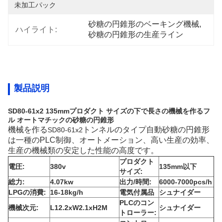
未加工パック
砂糖の円錐形のベーキング機械
, 
ハイライト:
砂糖の円錐形の生産ライン
製品説明
SD80-61x2 135mmプロダクト サイズの下で長さの機械を作るフ
ル オートマチックの砂糖の円錐形
機械を作る
トンネルのタイプ自動砂糖の円錐形
SD80-61x2
は一種のPLC制御、オートメーション、高い生産の効率、
生産の機械類の安定した性能の高度です。
プロダクト
電圧:
380v
135mm以下
サイズ:
総力:
4.07kw
出力/時間:
6000-7000pcs/h
LPGの消費:
16-18kg/h
電気付属品
シュナイダー
PLCのコン
機械次元:
L12.2xW2.1xH2M
シュナイダー
トローラー: