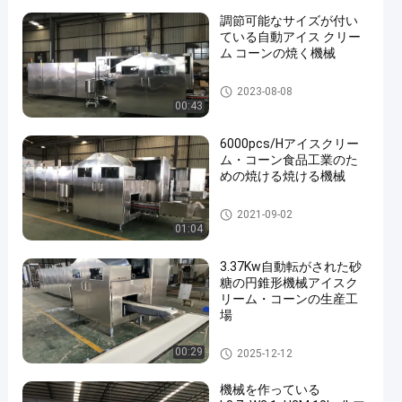
調節可能なサイズが付い
ている自動アイス クリー
ム コーンの焼く機械
アイス クリーム コーンのベー
2023-08-08
キング機械
00:43
6000pcs/Hアイスクリー
ム・コーン食品工業のた
めの焼ける焼ける機械
アイス クリーム コーンのベー
2021-09-02
キング機械
01:04
3.37Kw自動転がされた砂
糖の円錐形機械アイスク
リーム・コーンの生産工
場
アイス クリーム コーンのベー
00:29
2025-12-12
キング機械
機械を作っている