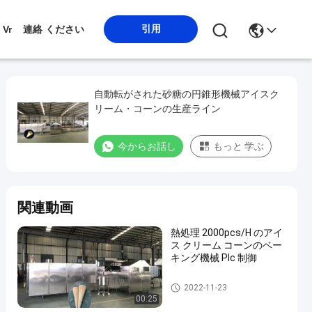
引用
Vr
連絡 ください
自動転がされた砂糖の円錐形機械アイスク
リーム・コーンの生産ライン
今からお話し
もっと 学ぶ
関連動画
熱処理 2000pcs/H のアイ
ス クリーム コーンのベー
キング機械 Plc 制御
アイス クリーム コーンのベー
2022-11-23
キング機械
00:25