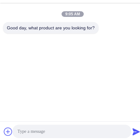
テレ
9:05 AM
86--15913188664
Good day, what product are you looking for?
プライバシーポリシー
|
地図
中国 良い 品質 アイス クリーム コーンのベーキング機械 提供者
著作権 -2026 Guang Zhou Jian Xiang Machinery Co. LTD すべて
権利は保護されています.