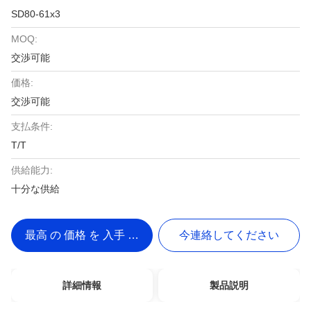
SD80-61x3
MOQ:
交渉可能
価格:
交渉可能
支払条件:
T/T
供給能力:
十分な供給
最高 の 価格 を 入手 する
今連絡してください
詳細情報
製品説明