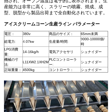
熱され、オーブン温度は電子的に表示されます。生
産能力は非常に高く、スラリーの噴霧、焼成、成
型、脱型から製品出荷まで全自動化されています。
アイスクリームコーン生産ライン
パラメーター
電圧：
380v
商品のサイズ：
65mm未満
9
000-10000個/
総電力:
4
.07kw
生産量/時間:
時
LPG消費
14-16kg/h
電気アクセサリ
シュナイダー
量:
機械の寸
PLCコントローラ
L11XW2.1XH2M
シュナイダー
法:
ー:
正味重量：
4500kg
コントローラ：
シュナイダー