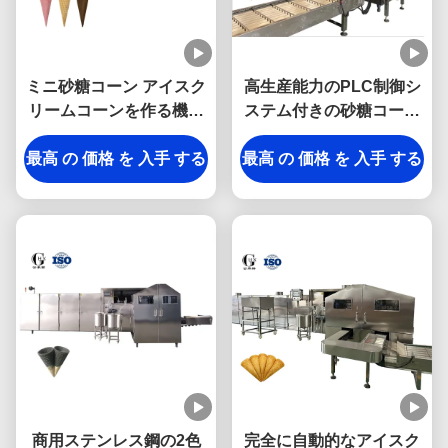
ミニ砂糖コーン アイスク
高生産能力のPLC制御シ
リームコーンを作る機械
ステム付きの砂糖コーン
6000pcs/h
ベーキングマシン
最高 の 価格 を 入手 する
最高 の 価格 を 入手 する
10000pcs/h
商用ステンレス鋼の2色
完全に自動的なアイスク