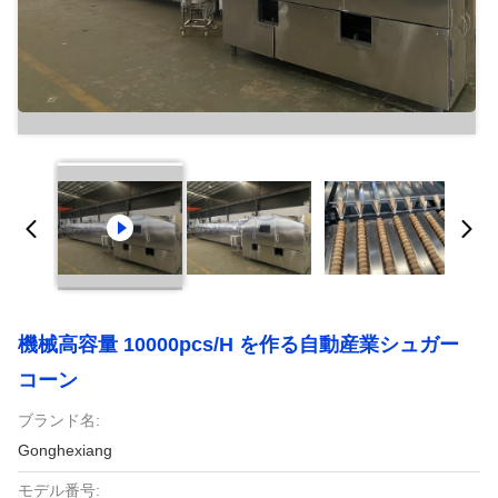
機械高容量 10000pcs/h を作る自動産業シュガー
コーン
ブランド名:
Gonghexiang
モデル番号: