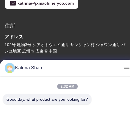
katrina@jxmachineryco.com
住所
アドレス
102号 建物3号 シアオトウエイ通り サンシャン村 シャワン通り パ
ンユ地区 広州市 広東省 中国
テレ
Katrina Shao
86--15913188664
2:32 AM
Good day, what product are you looking for?
プライバシーポリシー
|
地図
中国 良い 品質 アイス クリーム コーンのベーキング機械 提供者
著作権 -2026 Guang Zhou Jian Xiang Machinery Co. LTD すべて
権利は保護されています.