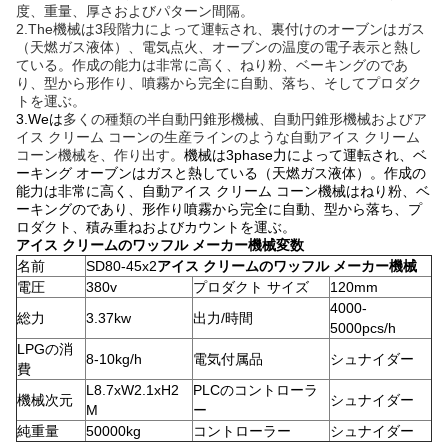
度、重量、厚さおよびパターン間隔。
2.The機械は3段階力によって運転され、裏付けのオーブンはガス
（天燃ガス液体）、電気点火、オーブンの温度の電子表示と熱し
ている。作成の能力は非常に高く、ねり粉、ベーキングのであ
り、型から形作り、噴霧から完全に自動、落ち、そしてプロダク
トを運ぶ。
3.Weは
多くの種類の半自動円錐形機械、自動円錐形機械およびア
イス クリーム コーンの生産ラインのような自動アイス クリーム
コーン機械を、作り出す。
機械は3phase力によって運転され、ベ
ーキング オーブンはガスと熱している（天燃ガス液体）。作成の
能力は非常に高く、自動アイス クリーム コーン機械はねり粉、ベ
ーキングのであり、形作り噴霧から完全に自動、型から落ち、プ
ロダクト、積み重ねおよびカウントを運ぶ。
アイス クリームのワッフル メーカー機械変数
名前
SD80-45x2
アイス クリームのワッフル メーカー機械
電圧
380v
プロダクト サイズ
120mm
4000-
総力
3.37kw
出力/時間
5000pcs/h
LPGの消
8-10kg/h
電気付属品
シュナイダー
費
L8.7xW2.1xH2
PLCのコントローラ
機械次元
シュナイダー
M
ー
純重量
50000kg
コントローラー
シュナイダー