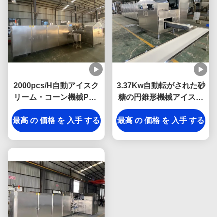
2000pcs/H自動アイスク
3.37Kw自動転がされた砂
リーム・コーン機械PLC
糖の円錐形機械アイスク
制御
リーム・コーンの生産工
最高 の 価格 を 入手 する
最高 の 価格 を 入手 する
場