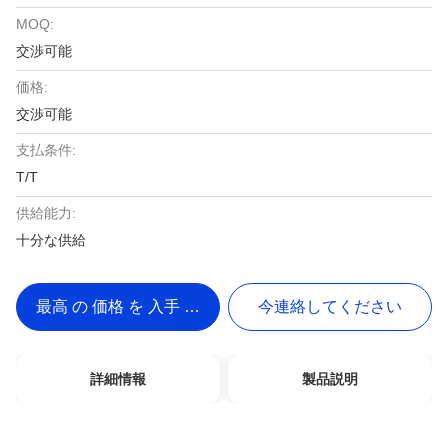
MOQ:
交渉可能
価格:
交渉可能
支払条件:
T/T
供給能力:
十分な供給
最高 の 価格 を 入手 する
今連絡してください
詳細情報
製品説明