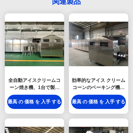
関連製品
全自動アイスクリームコ
効率的なアイス クリーム
ーン焼き機、1台で製品
コーンのベーキング機械
ニーズに合わせたカスタ
ステンレス鋼材料耐久財
最高 の 価格 を 入手 する
マイズ可能な金型
最高 の 価格 を 入手 する